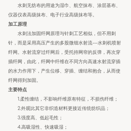
水刺无纺布的用途为湿巾、航空抹布、涂层基布、
仪器仪表高级抹布、电子行业高级抹布等。
加工原理
水刺法加固纤网原理与针刺工艺相似，但不用刺
针，而是采用高压产生的多股微细水射流---水刺机喷射
纤网。水射流穿过纤网后，受托持网帘的反弹，再次穿
插纤网，由此，纤网中纤维在不同方向高速水射流穿插
的水力作用下，产生位移、穿插、缠结和抱合，从而使
纤网得到加固。
主要特点
1.柔性缠结，不影响纤维原有特征，不损伤纤维；
2.外观比其它非织造材料更接近传统纺织品；
3.强度高、低起毛性；
4.高吸湿性、快速吸湿；