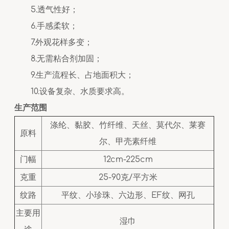
5.透气性好；
6.手感柔软；
7.外观花样多变；
8.无需粘合剂加固；
9.生产流程长、占地面积大；
10.设备复杂、水质要求高。
生产范围
涤纶、黏胶、竹纤维、天丝、莫代尔、莱赛
原料
尔、甲壳素纤维
门幅
12cm-225cm
克重
25-90克/平方米
纹路
平纹、小珍珠、六边形、EF纹、网孔
主要用
湿巾